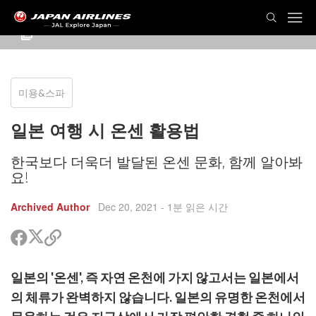
미용&스파
일본 여행 시 온센 활용법
한국보다 더욱더 발달된 온센 문화, 함께 알아봐
요!
Archived Author
Dec 20, 2021
- 1분 읽은 시간
트
페
공
위
이
유
터
스
할
일본의 '온센', 즉 자연 온천에 가지 않고서는 일본에서
공
북
링
유
공
크
의 체류가 완벽하지 않습니다. 일본의 유명한 온천에서
유
복