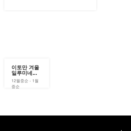
이토만 겨울
일루미네이
션 2026-
12월중순 - 1월
2027
중순