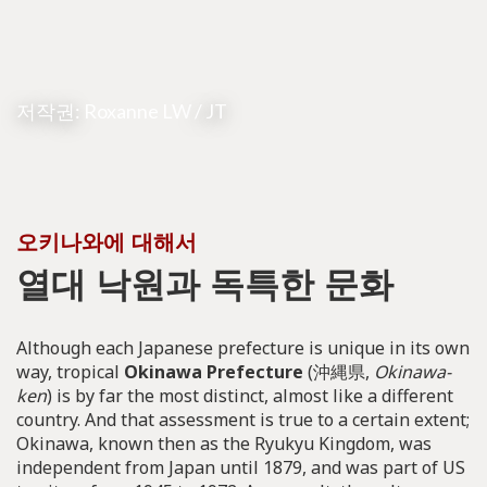
저작권:
Roxanne LW
/ JT
오키나와에 대해서
열대 낙원과 독특한 문화
Although each Japanese prefecture is unique in its own
way, tropical
Okinawa Prefecture
(沖縄県,
Okinawa-
ken
) is by far the most distinct, almost like a different
country. And that assessment is true to a certain extent;
Okinawa, known then as the Ryukyu Kingdom, was
independent from Japan until 1879, and was part of US