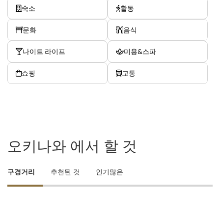
숙소
활동
문화
음식
나이트 라이프
미용&스파
쇼핑
교통
오키나와 에서 할 것
구경거리
추천된 것
인기많은