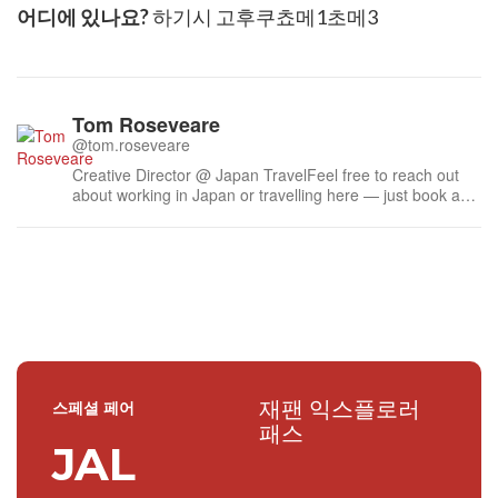
어디에 있나요?
하기시 고후쿠쵸메1초메3
Tom Roseveare
@tom.roseveare
Creative Director @ Japan TravelFeel free to reach out
about working in Japan or travelling here — just book a
time.Liked some of my work? Feel free to buy me a
coffee ☕
재팬 익스플로러
스페셜 페어
패스
JAL