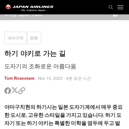
저작권: Japan Travel
야마구치
문화
하기 야키로 가는 길
도자기의 조화로운 아름다움
Tom Roseveare
Nov 10, 2023
- 4분 읽은 시간
트
페
공
위
이
유
터
스
할
야마구치현의 하기시는 일본 도자기계에서 매우 중요
공
북
링
유
공
크
한 도시로, 고유한 스타일을 가지고 있습니다. 하기 도
유
복
자기 또는 하기 야키는 특별한 미학을 염두에 두고 발
사