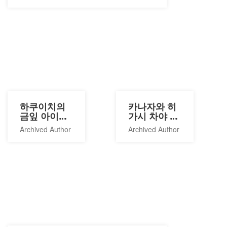
하쿠이치의
카나자와 히
금잎 아이스
가시 차야 게
크림
이샤 구역
Archived Author
Archived Author