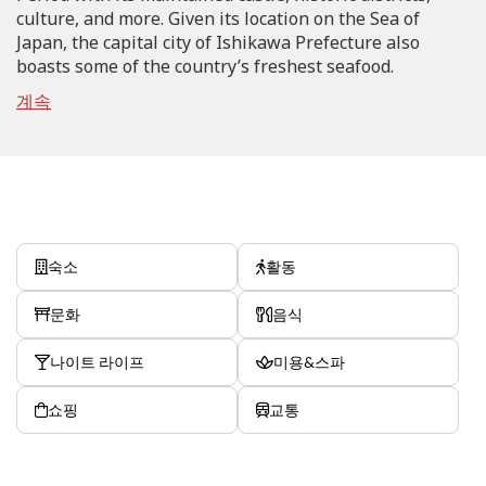
culture, and more. Given its location on the Sea of
Japan, the capital city of Ishikawa Prefecture also
boasts some of the country’s freshest seafood.
계속
숙소
활동
문화
음식
나이트 라이프
미용&스파
쇼핑
교통