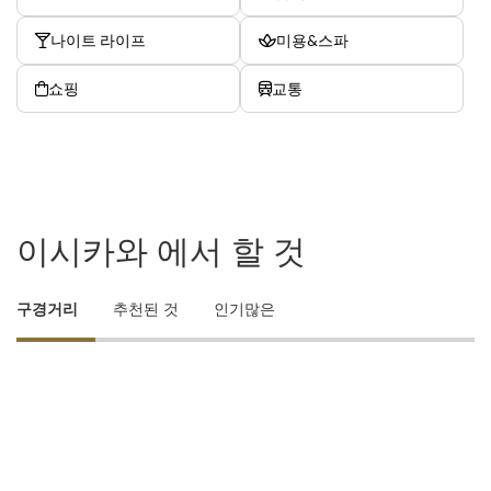
나이트 라이프
미용&스파
쇼핑
교통
이시카와 에서 할 것
구경거리
추천된 것
인기많은