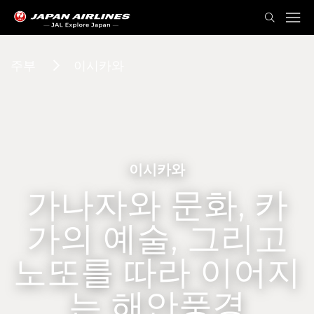
주부
이시카와
이시카와
가나자와 문화, 카
가의 예술, 그리고
노또를 따라 이어지
는 해안풍경