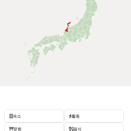
숙소
활동
문화
음식