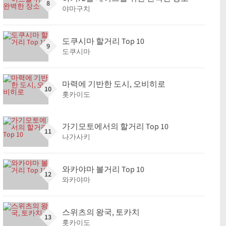
8
야마구치
도쿠시마 할거리 Top 10
9
도쿠시마
마력에 기반한 도시, 오비히로
10
홋카이도
가기모토에서의 할거리 Top 10
11
나가사키
와카야마 볼거리 Top 10
12
와카야마
스위츠의 왕국, 토카치
13
홋카이도