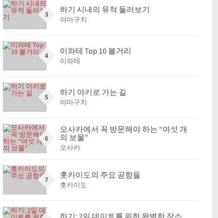
하기 시내의 유적 둘러보기
3
야마구치
이와테 Top 10 볼거리
4
이와테
하기 야키로 가는 길
5
야마구치
오사카에서 꼭 방문해야 하는 “여섯 개
의 보물”
6
오사카
홋카이도의 주요 공항들
7
홋카이도
하기: 2일 데이트를 위한 완벽한 장소