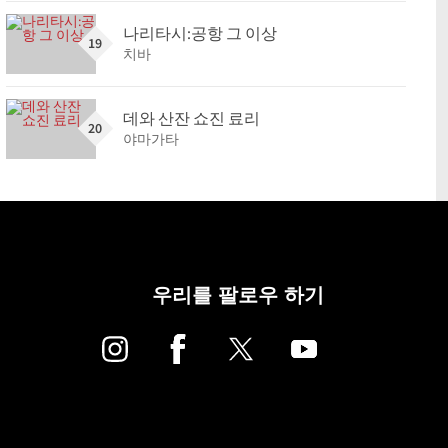
나리타시:공항 그 이상
19
치바
데와 산잔 쇼진 료리
20
야마가타
우리를 팔로우 하기