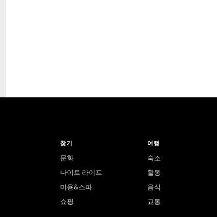
찾기
여행
문화
숙소
나이트 라이프
활동
미용&스파
음식
쇼핑
교통