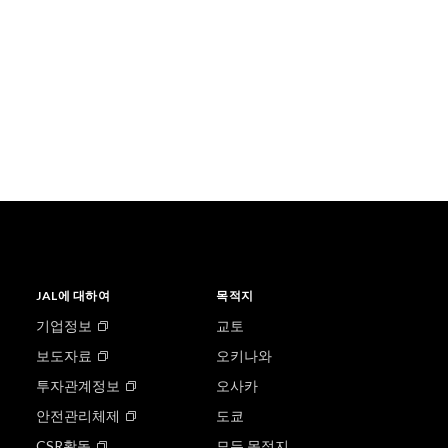
JAL에 대하여
목적지
기업정보
교토
보도자료
오키나와
투자관계정보
오사카
안전관리체제
도쿄
CSR활동
모든 목적지