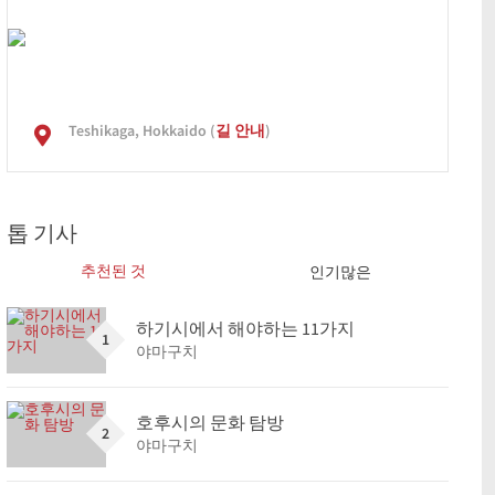
Teshikaga, Hokkaido (
길 안내
)
톱 기사
추천된 것
인기많은
하기시에서 해야하는 11가지
1
야마구치
호후시의 문화 탐방
2
야마구치