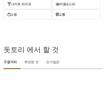
나이트 라이프
미용&스파
쇼핑
교통
돗토리 에서 할 것
구경거리
추천된 것
인기많은