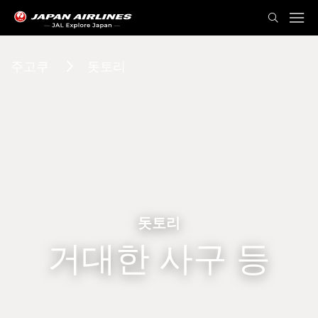
주고쿠
돗토리
돗토리
거대한 사구 등