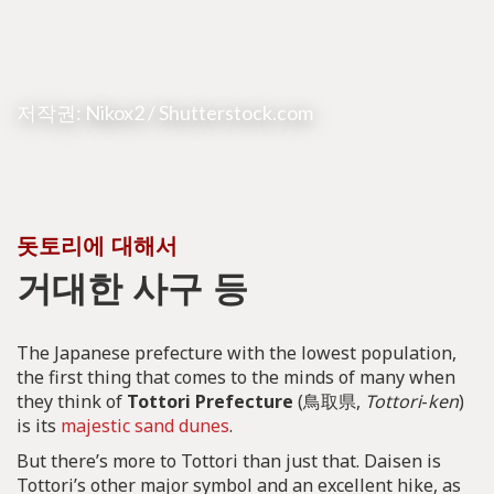
저작권: Nikox2 / Shutterstock.com
돗토리에 대해서
거대한 사구 등
The Japanese prefecture with the lowest population,
the first thing that comes to the minds of many when
they think of
Tottori Prefecture
(鳥取県,
Tottori
-
ken
)
is its
majestic sand dunes
.
But there’s more to Tottori than just that. Daisen is
Tottori’s other major symbol and an excellent hike, as