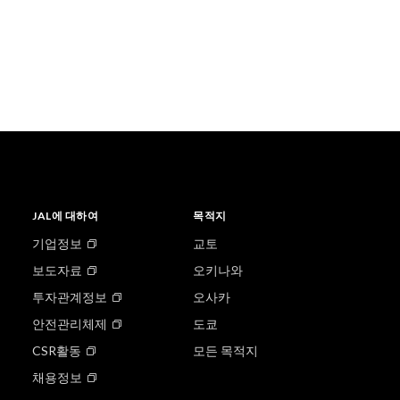
JAL에 대하여
목적지
기업정보
교토
보도자료
오키나와
투자관계정보
오사카
안전관리체제
도쿄
CSR활동
모든 목적지
채용정보