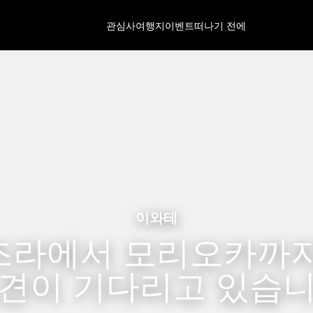
관심사
여행지
이벤트
떠나기 전에
이와테
즈라에서 모리오카까지
견이 기다리고 있습