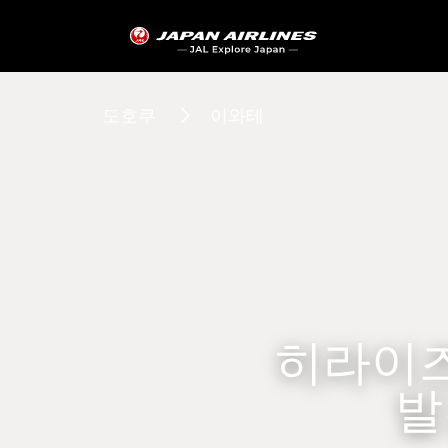
도호쿠
이와테
히라이
발