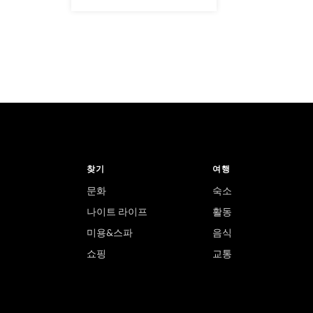
찾기
여행
문화
숙소
나이트 라이프
활동
미용&스파
음식
쇼핑
교통