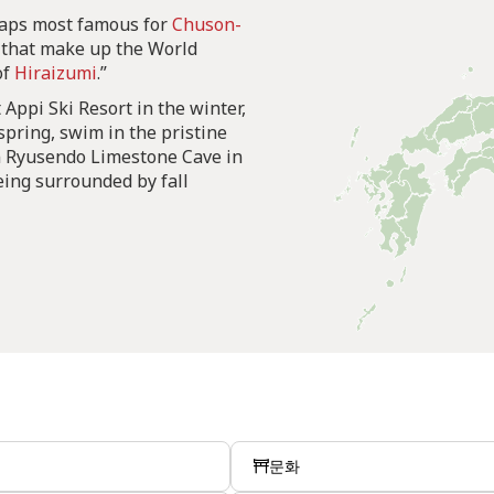
haps most famous for
Chuson-
es that make up the World
of
Hiraizumi
.”
 Appi Ski Resort in the winter,
spring, swim in the pristine
n Ryusendo Limestone Cave in
ing surrounded by fall
문화