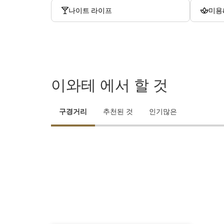
나이트 라이프
미용
이와테 에서 할 것
구경거리
추천된 것
인기많은