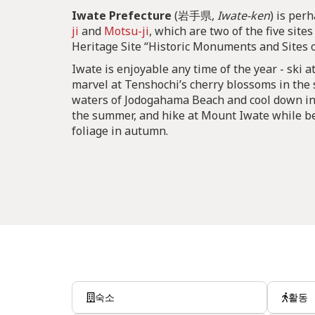
Iwate Prefecture
(岩手県,
Iwate-ken
) is per
ji
and
Motsu-ji
, which are two of the five sit
Heritage Site “Historic Monuments and Sites 
Iwate is enjoyable any time of the year - ski at
marvel at Tenshochi’s cherry blossoms in the 
waters of Jodogahama Beach and cool down i
the summer, and hike at Mount Iwate while be
foliage in autumn.
숙소
활동