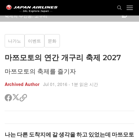
축제의 주인공: 고구리
나가노
이벤트
문화
마쯔모토의 연간 개구리 축제 2027
마쯔모토의 축제를 즐기자
Archived Author
Jul 01, 2016
- 1분 읽은 시간
트
페
공
위
이
유
터
스
할
공
북
링
유
공
크
유
복
사
나는 다른 도착지에 갈 생각을 하고 있었는데 마쯔모토