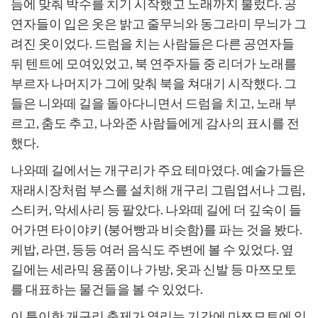
듬에 맞춰 박수를 치기 시작했고 노래까지 불렀다. 공
연자들이 입은 옷은 밝고 줄무늬와 동그라미 무늬가 그
려진 옷이었다. 드럼을 치는 사람들은 다른 공연자들
뒤 텐트에 모여있었고, 북 연주자들 중 리더가 노래를
부르자 나머지가 그에 맞춰 북을 쳐대기 시작했다. 그
들은 니와떼 길을 돌아다니면서 드럼을 치고, 노래 부
르고, 춤도 추고, 나와준 사람들에게 감사의 표시를 전
했다.
나와떼 길에서는 개구리가 주요 테마였다. 예술가들은
재래시장처럼 부스를 설치해 개구리 그림엽서나 그림,
스티커, 악세사리 등 팔았다. 나와떼 길에 더 깊숙이 들
어가면 타이야키 (붕어빵과 비슷함)를 파는 것을 봤다.
케밥, 라면, 등등 여러 음식도 주변에 볼 수 있었다. 옆
길에는 세라믹 용품이나 가방, 옷과 신발 등 마쯔모토
를 대표하는 물건들을 볼 수 있었다.
이 특이한 개구리 축제가 열리는 기간에 마쯔모토에 있