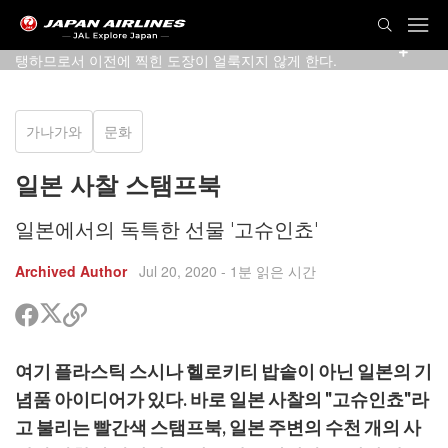
도쿄 아사쿠사의 이 승려의 팔 기술을 보자. 다른 한 팔을 지
탱하므로서 이전에 찍힌 도장이 얼룩지지 않게 한다.
가나가와
문화
일본 사찰 스탬프북
일본에서의 독특한 선물 '고슈인쵸'
Archived Author
Jul 20, 2020
- 1분 읽은 시간
트
페
공
위
이
유
터
스
할
여기 플라스틱 스시나 헬로키티 밥솥이 아닌 일본의 기
공
북
링
유
공
크
념품 아이디어가 있다. 바로 일본 사찰의 "고슈인쵸"라
유
복
고 불리는 빨간색 스탬프북, 일본 주변의 수천 개의 사
사