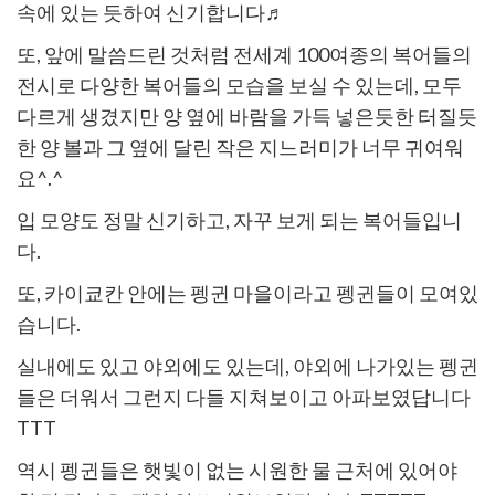
속에 있는 듯하여 신기합니다♬
또,
앞에 말씀드린 것처럼 전세계 100여종의 복어들의
전시로 다양한 복어들의 모습을 보실 수 있는데,
모두
다르게 생겼지만 양 옆에 바람을 가득 넣은듯한 터질듯
한 양 볼과 그 옆에 달린 작은 지느러미가 너무 귀여워
요^.^
입 모양도 정말 신기하고, 자꾸 보게 되는 복어들입니
다.
또, 카이쿄칸 안에는 펭귄 마을이라고 펭귄들이 모여있
습니다.
실내에도 있고 야외에도 있는데, 야외에 나가있는 펭귄
들은
더워서 그런지 다들 지쳐보이고 아파보였답니다
TTT
역시 펭귄들은 햇빛이 없는 시원한 물 근처에 있어야