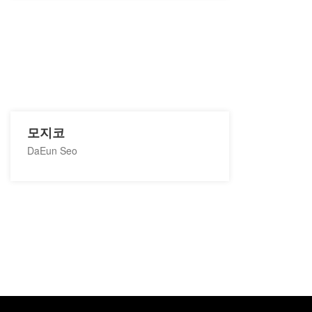
모지코
DaEun Seo