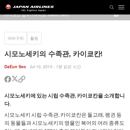
카이쿄칸 입구! (저작권: daeun.seo)
야마구치
활동
시모노세키의 수족관, 카이쿄칸!
DaEun Seo
Jul 10, 2013
- 1분 읽은 시간
트
페
공
위
이
유
터
스
할
시모노세키에 있는 시립 수족관, 카이쿄칸을 소개합니
공
북
링
유
공
크
다.
유
복
사
시모노세키 시립 수족관, 카이쿄칸은 돌고래, 펭귄 등
의 동물들과 시모노세키의 명물인 복어의 여러 종류도