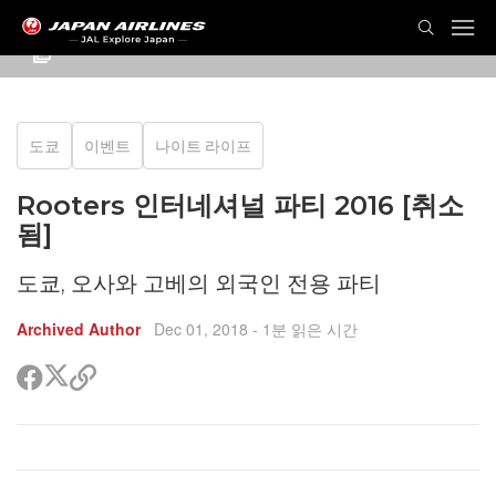
도쿄
이벤트
나이트 라이프
Rooters 인터네셔널 파티 2016 [취소
됨]
도쿄, 오사와 고베의 외국인 전용 파티
Archived Author
Dec 01, 2018
- 1분 읽은 시간
트
페
공
위
이
유
터
스
할
공
북
링
유
공
크
유
복