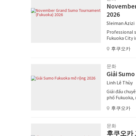
November
2026
Sleiman Azizi
Professional s
Fukuoka City 
후쿠오카
문화
Giải Sumo
Linh Lê Thùy
Giải đấu chuy
phố Fukuoka, 
cho sự kiện 15
후쿠오카
문화
후쿠오카 