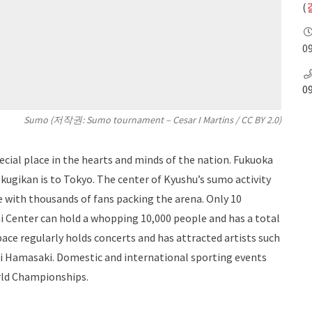
(
09
0
Sumo (저작권: Sumo tournament –
Cesar I Martins
/
CC BY 2.0
)
ecial place in the hearts and minds of the nation. Fukuoka
ugikan is to Tokyo. The center of Kyushu’s sumo activity
with thousands of fans packing the arena. Only 10
 Center can hold a whopping 10,000 people and has a total
pace regularly holds concerts and has attracted artists such
i Hamasaki. Domestic and international sporting events
orld Championships.