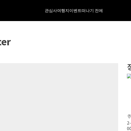
관심사
여행지
이벤트
떠나기 전에
ter
2
0