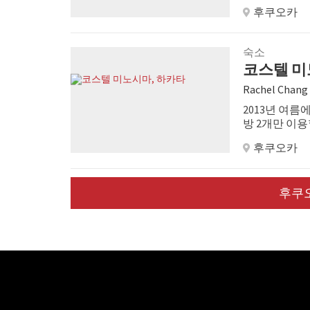
을 제공한다.
후쿠오카
숙소
코스텔 미
Rachel Chang
2013년 여름
방 2개만 이
낄 수 있다. 
후쿠오카
쪽에 관심이 
간.
후쿠