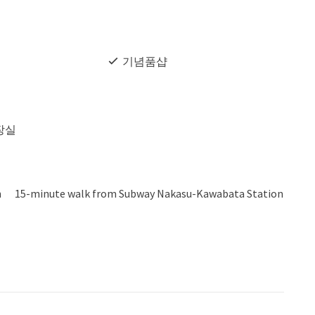
기념품샵
장실
on 15-minute walk from Subway Nakasu-Kawabata Station