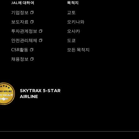
JAL에 대하여
목적지
기업정보
교토
보도자료
오키나와
투자관계정보
오사카
안전관리체제
도쿄
CSR활동
모든 목적지
채용정보
SKYTRAX 5-STAR
AIRLINE