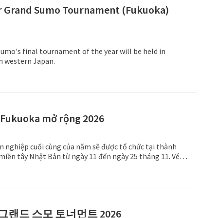
 Grand Sumo Tournament (Fukuoka)
umo's final tournament of the year will be held in
in western Japan.
 Fukuoka mở rộng 2026
ên nghiệp cuối cùng của năm sẽ được tổ chức tại thành
miền tây Nhật Bản từ ngày 11 đến ngày 25 tháng 11. Vé
 ngày đã bắt đầu được bày bán.
그랜드 스모 토너먼트 2026