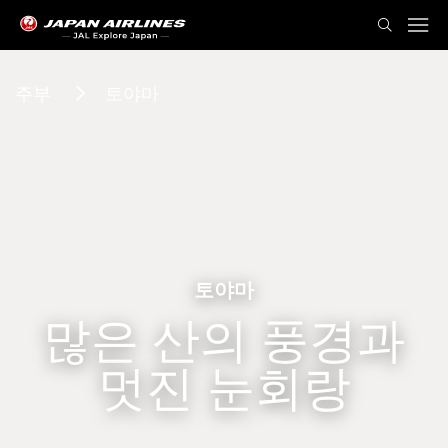
주부
토야마
토야마
많은 산의 풍경과
멋진 눈회랑