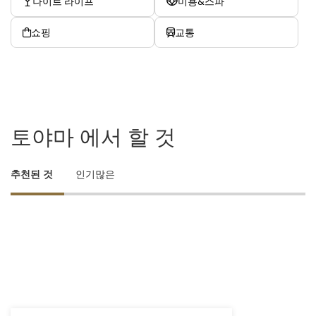
나이트 라이프
미용&스파
쇼핑
교통
토야마 에서 할 것
추천된 것
인기많은