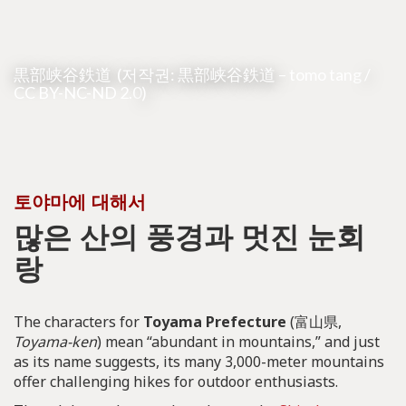
黒部峡谷鉄道 (저작권: 黒部峡谷鉄道 –
tomo tang
/
CC BY-NC-ND 2.0
)
토야마에 대해서
많은 산의 풍경과 멋진 눈회
랑
The characters for
Toyama Prefecture
(富山県,
Toyama-ken
) mean “abundant in mountains,” and just
as its name suggests, its many 3,000-meter mountains
offer challenging hikes for outdoor enthusiasts.