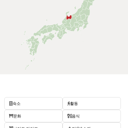
숙소
활동
문화
음식