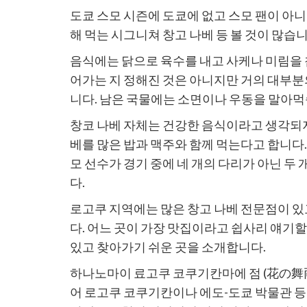
할
유
유
도쿄 스모 시즌에 도쿄에 없고 스모 팬이 아
링
크
해 먹는 시그니쳐 창고 나베 등 볼 것이 많습니
복
사
음식에는 닭으로 육수를 내고 사케나 미림을 
어가는 지 정해진 것은 아니지만 거의 대부분의
니다. 남은 국물에는 소면이나 우동을 말아먹
창코 나베 자체는 건강한 음식이라고 생각되
베를 많은 밥과 맥주와 함께 먹는다고 합니다.
모 선수가 경기 중에 네 개의 다리가 아닌 두
다.
로고쿠 지역에는 많은 창고 나베 전문점이 있
다. 어느 곳이 가장 맛집이라고 쉽사리 얘기할
있고 찾아가기 쉬운 곳을 소개합니다.
하나노마이 료고쿠 코쿠기칸마에 점 (花の舞両
어 로고쿠 코쿠기칸이나 에도-도쿄 박물관 등