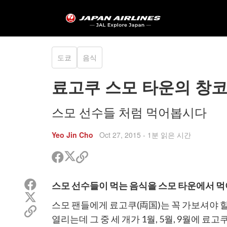
도쿄
음식
료고쿠 스모 타운의 창
스모 선수들 처럼 먹어봅시다
Yeo Jin Cho
Oct 27, 2015
- 1분 읽은 시간
트
페
공
위
이
유
터
스
할
페
스모 선수들이 먹는 음식을 스모 타운에서 먹
공
북
링
이
유
트
공
크
스
스모 팬들에게 료고쿠(両国)는 꼭 가보셔야 할
위
유
복
공
북
터
사
열리는데 그 중 세 개가 1월, 5월, 9월에 
유
공
공