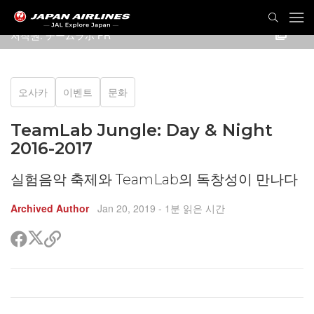
저작권: チームラボ PR
오사카
이벤트
문화
TeamLab Jungle: Day & Night
2016-2017
실험음악 축제와 TeamLab의 독창성이 만나다
Archived Author
Jan 20, 2019
- 1분 읽은 시간
트
페
공
위
이
유
터
스
할
공
북
링
유
공
크
유
복