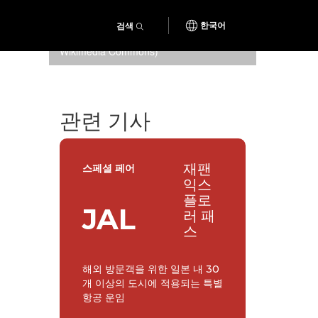
검색
한국어
띄울 준비가 된 연 (저작권:
Wikimedia Commons
)
관련 기사
재팬
스페셜 페어
익스
플로
JAL
러 패
스
해외 방문객을 위한 일본 내 30
개 이상의 도시에 적용되는 특별
항공 운임