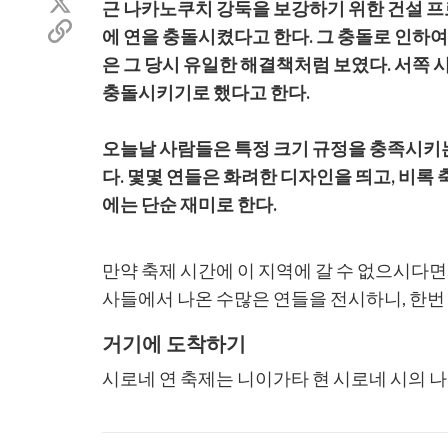
트
근 나카노쿠치 강둑을 보강하기 위한 건설 프
스
위
공
북
에 연을 충돌시켰다고 한다. 그 충돌로 인하
터
유
공
공
은 그 당시 유일한 해결책처럼 보였다. 서쪽 
할
유
유
링
충돌시키기로 했다고 한다.
크
복
오늘날 사람들은 특정 크기 규정을 충족시키는 
사
다. 몇몇 연들은 화려한 디자인을 띄고, 비록
에는 단순 재미로 한다.
만약 축제 시간에 이 지역에 갈 수 없으시다면
사들에서 나온 수많은 연들을 전시하니, 한번
거기에 도착하기
시로네 연 축제는 니이가타 현 시로네 시의 