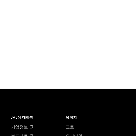
JAL에 대하여
목적지
기업정보
교토
보도자료
오키나와