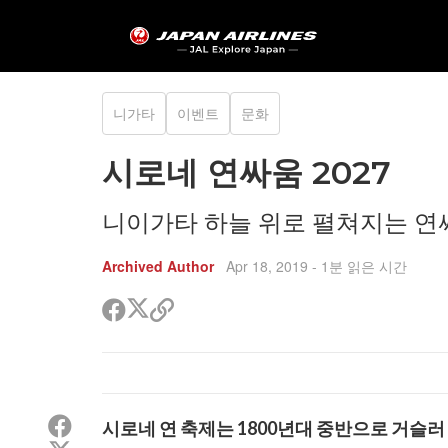
니가타
이벤트
문화
시로네 연싸움 2027
니이가타 하늘 위로 펼쳐지는 연
Archived Author
Apr 18, 2019
- 1분 읽은 시간
트
페
공
위
이
유
터
스
할
공
북
링
유
공
크
유
복
페
사
시로네 연 축제는 1800년대 중반으로 거슬러
이