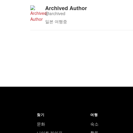
Archived Author
@archived
일본 여행중
찾기
여행
문화
숙소
나이트 라이프
활동