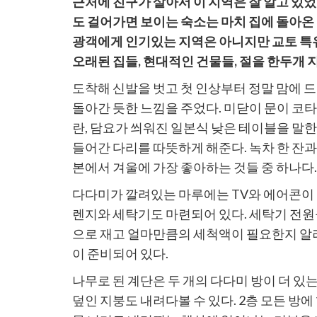
근처에 친구가 살아서 이 지역은 잘 알고 있었
할
유
유
링
도 걸어가면 보이는 숙소는 마치 집에 돌아온 
크
광객에게 인기있는 지역은 아니지만 교토 특유
복
오래된 집들, 현대적인 건물들, 절을 한두개 
사
도착해 신발을 벗고 첫 인상부터 정말 맘에 드
돌아간 듯한 느낌을 주었다. 미닫이 문이 코
란, 담요가 씌워진 일본식 낮은 테이블을 말
들어간 다리를 따뜻하게 해준다. 녹차 한 잔과
본에서 겨울에 가장 좋아하는 것들 중 하나다.
다다미가 깔려있는 마루에는 TV와 에어콘이 
렌지와 세탁기도 마련되어 있다. 세탁기 전원
으로 재고 얼마만큼의 세척액이 필요한지 알려
이 준비되어 있다.
나무로 된 계단은 두 개의 다다미 방이 더 있
덮인 지붕도 내려다볼 수 있다. 2층 모든 방에