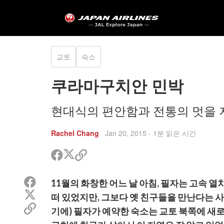
교토
숙소
쿠라마구치안 민박
현대식의 편안함과 전통의 멋을 
Rachel Chang
Jan 20, 2015
- 1분 읽은 시간
트
페
공
위
이
유
터
스
할
페
11월의 화창한 어느 날 아침, 필자는 고속 열
공
북
링
이
유
트
공
크
떠 있었지만, 그보다 옛 친구들을 만난다는 
스
위
유
복
공
북
기에) 필자가 예약한 숙소는 교토 북쪽에 새로
터
사
유
공
공