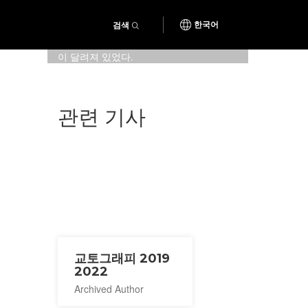
검색
한국어
다다미가 아름답게 깔려 있는 마루
에는, 색다르게 숙바닥쪽에도 창문
이 달려져 있었다.
관련 기사
교토그래피 2019
2022
Archived Author