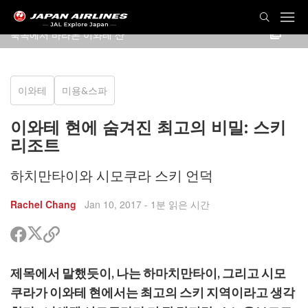
북쪽에서 바라본 이와테 산
이와테
미용&스파
이와테 현에 숨겨진 최고의 비밀: 스키
리조트
하치만타이와 시모쿠라 스키 언덕
Rachel Chang
Jan 10, 2017
- 1분 읽은 시간
트
페
공
위
이
유
터
스
할
제목에서 말했듯이, 나는 하마치만타이, 그리고 시모
공
북
링
유
공
크
쿠라가 이와테 현에서는 최고의 스키 지역이라고 생각
유
복