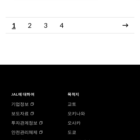
1
2
3
4
JAL에 대하여
목적지
기업정보
교토
보도자료
오키나와
투자관계정보
오사카
안전관리체제
도쿄