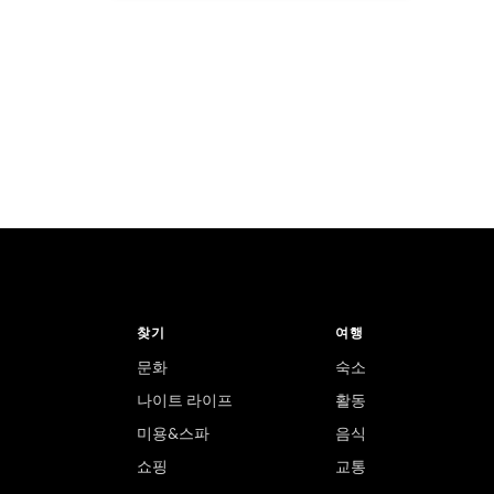
찾기
여행
문화
숙소
나이트 라이프
활동
미용&스파
음식
쇼핑
교통