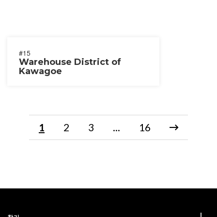
#15
Warehouse District of
Kawagoe
1
2
3
...
16