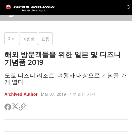
치바
이벤트
쇼핑
해외 방문객들을 위한 일본 및 디즈니
기념품 2019
도쿄 디즈니 리조트, 여행자 대상으로 기념품 가
게 열다
Archived Author
Mar 07, 2019
- 1분 읽은 시간
트
페
공
위
이
유
터
스
할
공
북
링
유
공
크